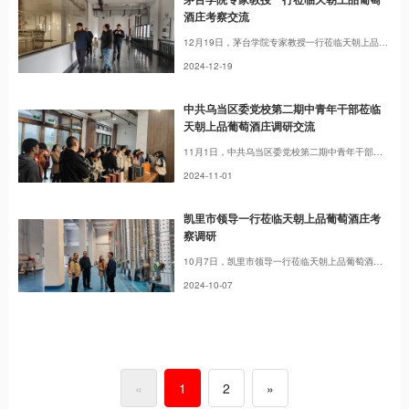
酒庄考察交流
12月19日，茅台学院专家教授一行莅临天朝上品葡萄酒庄考察交流。专家们参观了天朝上品葡萄酒庄的生产线、灌装间、储酒区等，对天朝上品葡萄酒庄采用的国际一流设施设备，立足中国本土葡萄品种，打造贵州第二张酒名片等做法深表赞同。同时对特色葡萄品种酿酒、副产品开发等方面进行了深入交流，并邀请天朝上品葡萄酒公司技术人员到茅台学院参观考察。
2024-12-19
中共乌当区委党校第二期中青年干部莅临
天朝上品葡萄酒庄调研交流
11月1日，中共乌当区委党校第二期中青年干部的培训班54人莅临天朝上品葡萄酒庄调研交流。在调研期间，培训班学员参观了天朝上品葡萄酒酿酒车间、储藏车间、灌装车间等，并与企业在“三产”融合、乡村振兴、特色农产品深加工等方面进行了交流。
2024-11-01
凯里市领导一行莅临天朝上品葡萄酒庄考
察调研
10月7日，凯里市领导一行莅临天朝上品葡萄酒庄考察调研。
2024-10-07
«
1
2
»