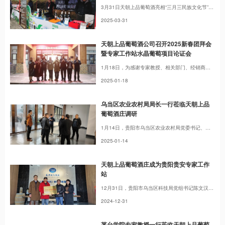
3月31日天朝上品葡萄酒亮相“三月三民族文化节”活动，现场嘉宾争相在展台品，交流。
2025-03-31
天朝上品葡萄酒公司召开2025新春团拜会
暨专家工作站水晶葡萄项目论证会
1月18日，为感谢专家教授、相关部门、经销商、原材料供应商等对天朝上品葡萄酒公司的大力支持，值此新春佳节来临之际，天朝上品葡萄公司在酒庄举办“2025新春团拜会暨专家工作站水晶葡萄项目论证会”。来自各单位、企业的代表，以及天朝上品葡萄酒公司高级顾问等参加活动。
2025-01-18
乌当区农业农村局局长一行莅临天朝上品
葡萄酒庄调研
1月14日，贵阳市乌当区农业农村局党委书记、局长袁会斌，党委委员、副局长邓勇一行莅临天朝上品葡萄酒庄调研。了解企业生产经营情况，及目前存在的问题等。并就订单农业、特色水果深加工等问题进行交流。
2025-01-14
天朝上品葡萄酒庄成为贵阳贵安专家工作
站
12月31日，贵阳市乌当区科技局党组书记陈文汉、局长孙瑜莅临天朝上品葡萄酒庄，为天朝上品葡萄酒庄授牌：贵阳贵安专家工作站（工作站名称：贵阳市天朝上品刺葡萄及特色葡萄产业专家工作站）。
2024-12-31
茅台学院专家教授一行莅临天朝上品葡萄