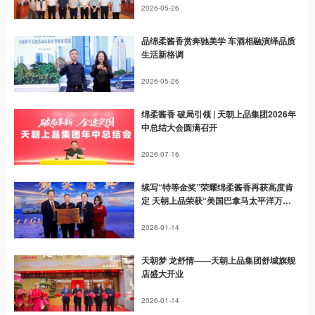
2026-05-26
品绵柔酱香赏奔驰美学 车酒相融演绎品质
生活新格调
2026-05-26
绵柔酱香 破局引领 | 天朝上品集团2026年
中总结大会圆满召开
2026-07-16
续写“特等金奖”荣耀绵柔酱香再获高度肯
定 天朝上品荣获“美国巴拿马太平洋万国
博览会指定用酒”
2026-01-14
天朝梦 龙舒情——天朝上品集团舒城旗舰
店盛大开业
2026-01-14