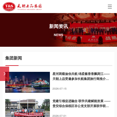
新闻资讯
NEWS
集团新闻
星河两载渝你共航 绵柔酱香香飘两江——
天朝上品受邀参加长航集团旅行商推介会
赋能游轮文旅新赛道
2026-07-15
党建引领促进融合 联学共建赋能发展 ——
贵安综合保税区非公党支部开展联学联建
活动
2026-07-01