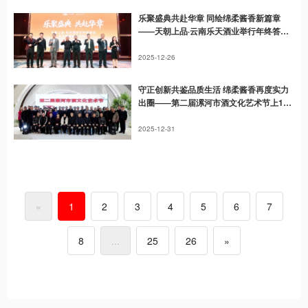
乐聚盛典共赴华章 同绘绵柔酱香新篇章
——天朝上品·云南乐天酒业举行年终答谢
会暨乐天尊享新品发布会
2025-12-26
守正创新共鉴品质生活 绵柔酱香再度实力
出圈——第二届漯河市酒文化艺术节上15
年庆纪念酒摘桂冠
2025-12-31
«
1
2
3
4
5
6
7
8
...
25
26
»